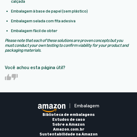
calçada
Embalagem à base de papel (sem plástico)
Embalagem selada com fita adesiva
Embalagem fácil de obter
Please note that each of these solutions are proven concepts but you
must conduct your own testing to confirm viability for your product and
packaging materials.
Você achou esta página útil?
Y
N
e
o
s
Embalagem
Biblioteca de embalagens
Estudos de caso
Sobre a Amazon
Amazon.com.br
Sustentabilidade na Amazon