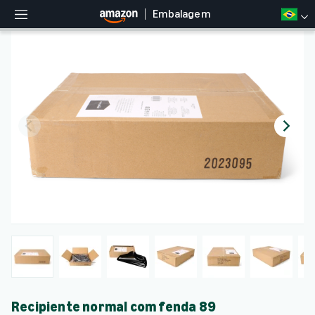
Embalagem
M
e
n
u
Recipiente normal com fenda 89