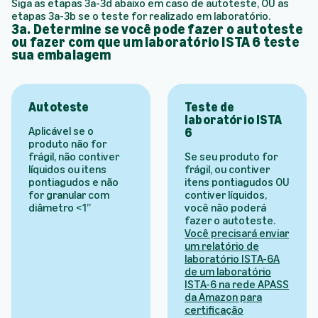
Siga as etapas 3a-3d abaixo em caso de autoteste, OU as
etapas 3a-3b se o teste for realizado em laboratório.
3a. Determine se você pode fazer o autoteste
ou fazer com que um laboratório ISTA 6 teste
sua embalagem
Autoteste
Teste de
laboratório ISTA
Aplicável se o
6
produto não for
frágil, não contiver
Se seu produto for
líquidos ou itens
frágil, ou contiver
pontiagudos e não
itens pontiagudos OU
for granular com
contiver líquidos,
diâmetro <1”
você não poderá
fazer o autoteste.
Você precisará enviar
um relatório de
laboratório ISTA-6A
de um laboratório
ISTA-6 na rede APASS
da Amazon para
certificação