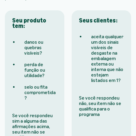
Seu produto
Seus clientes:
tem:
aceita qualquer
danos ou
um dos sinais
quebras
visíveis de
visíveis?
desgaste na
embalagem
externa ou
perda de
interna que não
função ou
estejam
utilidade?
listados em 1?
selo ou fita
comprometida
?
Se você respondeu
não, seu item não se
qualifica para o
programa
Se você respondeu
sim a alguma das
afirmações acima,
seu item não se