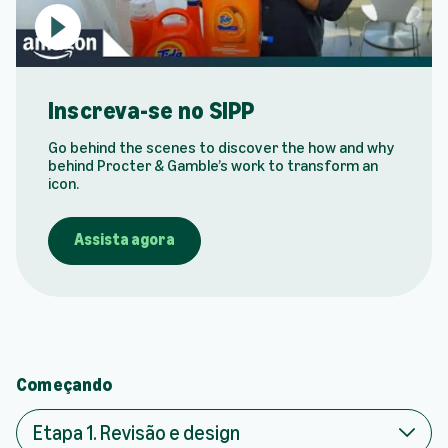
P
l
a
y
Inscreva-se no SIPP
v
i
Go behind the scenes to discover the how and why
d
behind Procter & Gamble’s work to transform an
e
icon.
o
:
I
Assista agora
n
s
c
r
e
v
a
Começando
-
s
Etapa 1. Revisão e design
e