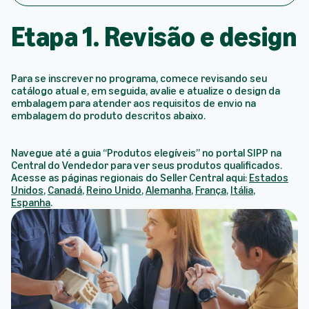
n
o
Etapa 1. Revisão e design
S
I
P
P
Para se inscrever no programa, comece revisando seu
catálogo atual e, em seguida, avalie e atualize o design da
embalagem para atender aos requisitos de envio na
embalagem do produto descritos abaixo.
Navegue até a guia “Produtos elegíveis” no portal SIPP na
Central do Vendedor para ver seus produtos qualificados.
Acesse as páginas regionais do Seller Central aqui:
Estados
Unidos
,
Canadá
,
Reino Unido
,
Alemanha
,
França
,
Itália
,
Espanha
.