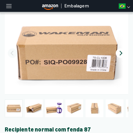
Embalagem
M
e
n
u
Recipiente normal com fenda 87