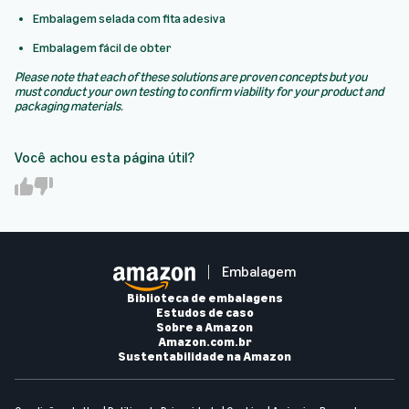
Embalagem selada com fita adesiva
Embalagem fácil de obter
Please note that each of these solutions are proven concepts but you
must conduct your own testing to confirm viability for your product and
packaging materials.
Você achou esta página útil?
Y
N
e
o
s
Embalagem
Biblioteca de embalagens
Estudos de caso
Sobre a Amazon
Amazon.com.br
Sustentabilidade na Amazon