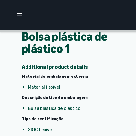
M
e
n
Bolsa plástica de
u
plástico 1
Additional product details
Material de embalagem externa
Material flexível
Descrição do tipo de embalagem
Bolsa plástica de plástico
Tipo de certificação
SIOC flexível