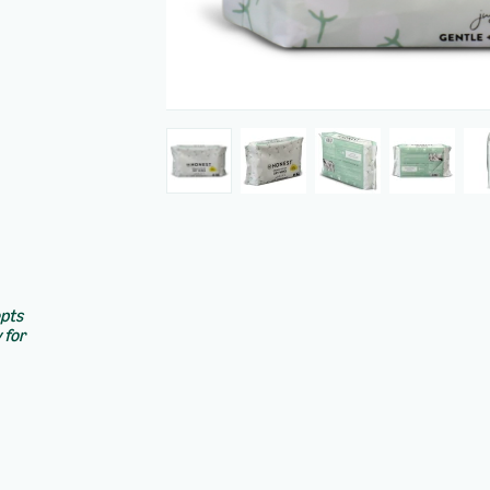
epts
 for